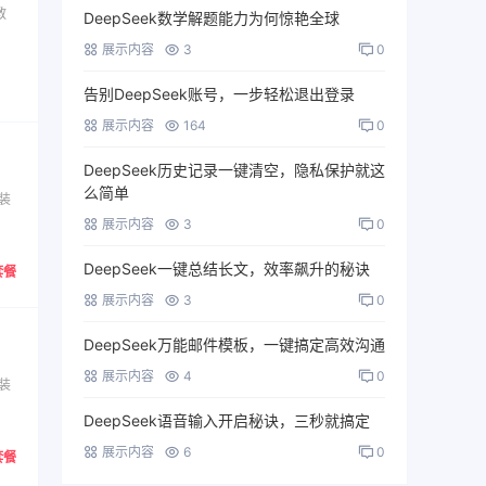
教
DeepSeek数学解题能力为何惊艳全球
展示内容
3
0
告别DeepSeek账号，一步轻松退出登录
展示内容
164
0
DeepSeek历史记录一键清空，隐私保护就这
么简单
装
展示内容
3
0
DeepSeek一键总结长文，效率飙升的秘诀
套餐
展示内容
3
0
DeepSeek万能邮件模板，一键搞定高效沟通
展示内容
4
0
装
DeepSeek语音输入开启秘诀，三秒就搞定
展示内容
6
0
套餐