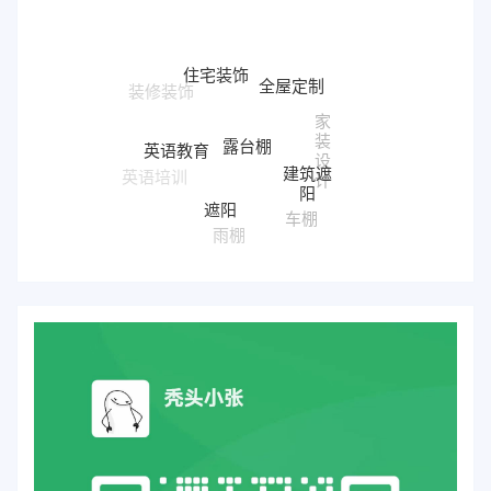
住宅装饰
全屋定制
家
露台棚
装
英语教育
设
建筑遮
英语培训
计
阳
遮阳
车棚
雨棚