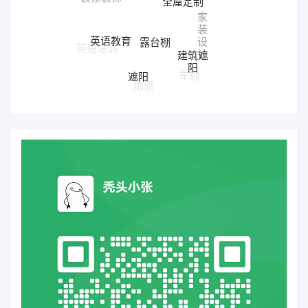
家
装
露台棚
英语教育
设
建筑遮
英语培训
计
阳
遮阳
车棚
雨棚