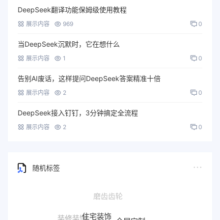
DeepSeek翻译功能保姆级使用教程
展示内容
969
0
当DeepSeek沉默时，它在想什么
展示内容
1
0
告别AI废话，这样提问DeepSeek答案精准十倍
展示内容
2
0
DeepSeek接入钉钉，3分钟搞定全流程
展示内容
2
0
随机标签
住宅装饰
全屋定制
装修装饰