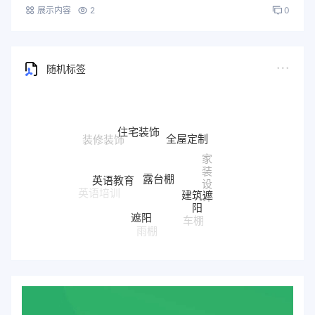
展示内容
2
0
随机标签
住宅装饰
全屋定制
家
露台棚
装
英语教育
设
建筑遮
英语培训
计
阳
遮阳
车棚
雨棚