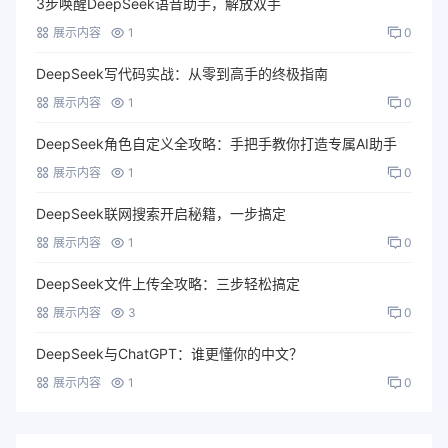
3步唤醒DeepSeek语音助手，解放双手
展示内容
1
0
DeepSeek写代码实战：从零到高手的终极指南
展示内容
1
0
DeepSeek角色自定义全攻略：手把手教你打造专属AI助手
展示内容
1
0
DeepSeek联网搜索开启秘籍，一步搞定
展示内容
1
0
DeepSeek文件上传全攻略：三步轻松搞定
展示内容
3
0
DeepSeek与ChatGPT：谁更懂你的中文？
展示内容
1
0