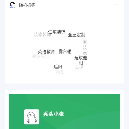
随机标签
住宅装饰
全屋定制
装修装饰
家
装
露台棚
英语教育
设
建筑遮
英语培训
计
阳
遮阳
车棚
雨棚