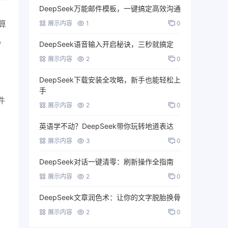
DeepSeek万能邮件模板，一键搞定高效沟通
算
展示内容
1
0
。
DeepSeek语音输入开启秘诀，三秒就搞定
展示内容
2
0
DeepSeek下载安装全攻略，新手也能轻松上
手
件
展示内容
2
0
英语学不动？DeepSeek带你玩转地道表达
展示内容
3
0
DeepSeek对话一键清零：刷新操作全指南
展示内容
2
0
DeepSeek文章润色术：让你的文字脱胎换骨
展示内容
2
0