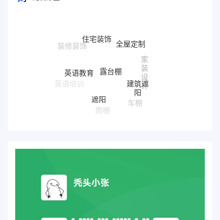
住宅装饰
全屋定制
家
露台棚
装
英语教育
设
建筑遮
英语培训
计
阳
遮阳
车棚
雨棚