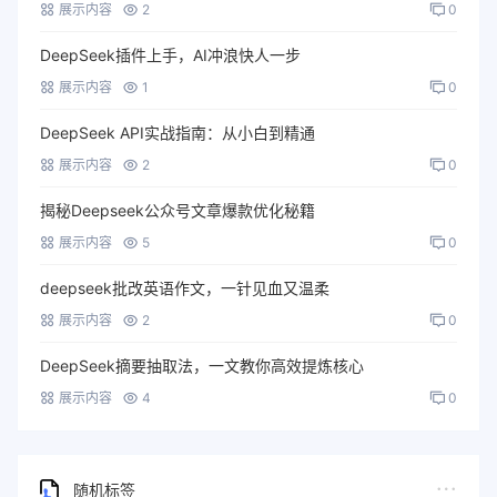
展示内容
2
0
DeepSeek插件上手，AI冲浪快人一步
展示内容
1
0
DeepSeek API实战指南：从小白到精通
展示内容
2
0
揭秘Deepseek公众号文章爆款优化秘籍
展示内容
5
0
deepseek批改英语作文，一针见血又温柔
展示内容
2
0
DeepSeek摘要抽取法，一文教你高效提炼核心
展示内容
4
0
随机标签