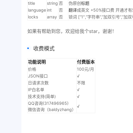
title
string
否
伪原创
标题
language
int
否
翻译
成英文 +50%接口费 开通才
locks
array
否
锁词 [“1″,”字符串”,”加双引号”,”加双
如果有帮助到您，欢迎给我个star，谢谢！
收费模式
功能说明
付费版本
价格
100元/月
JSON接口
√
日请求次数
不限
IP白名单
√
技术支持(简单)
√
QQ咨询(317496965)
√
微信咨询（baldyzhang）