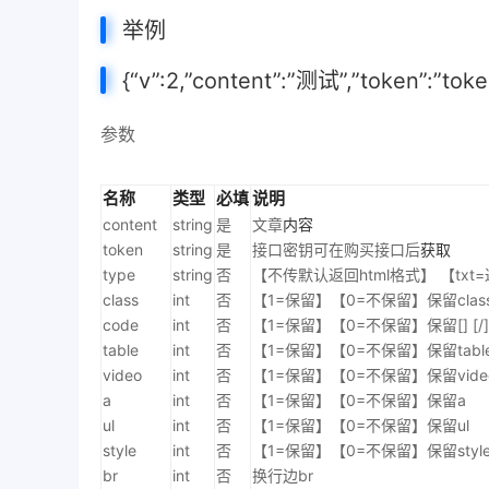
举例
{“v”:2,”content”:”测试”,”token”:”toke
参数
名称
类型
必填
说明
content
string
是
文章
内容
token
string
是
接口密钥可在购买接口后
获取
type
string
否
【不传默认返回html格式】 【txt=
class
int
否
【1=保留】【0=不保留】保留clas
code
int
否
【1=保留】【0=不保留】保留[] [
table
int
否
【1=保留】【0=不保留】保留tabl
video
int
否
【1=保留】【0=不保留】保留vide
a
int
否
【1=保留】【0=不保留】保留a
ul
int
否
【1=保留】【0=不保留】保留ul
style
int
否
【1=保留】【0=不保留】保留style属
br
int
否
换行边br