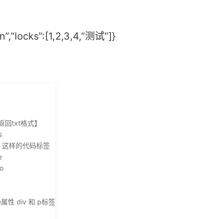
n”,”locks”:[1,2,3,4,”测试”]}
返回txt格式】
s
/] 这样的代码标签
e
o
性 div 和 p标签