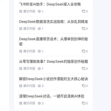
飞书秒变AI助手：DeepSeek接入全攻略
展示内容
1
0
DeepSeek数据清洗实战指南：从杂乱到精准
展示内容
1
0
DeepSeek直播带货话术：从爆单到封神的秘
密
展示内容
1
0
从零写爆款故事？DeepSeek的独家创作秘籍
展示内容
1
0
解锁DeepSeek小说创作潜能的五大核心秘诀
展示内容
2
0
清理DeepSeek对话，一键开启清爽AI体验
展示内容
2
0