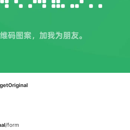
getOriginal
nal
/form