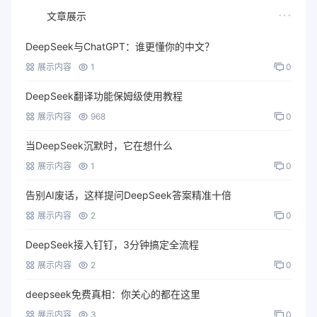
文章展示
DeepSeek与ChatGPT：谁更懂你的中文？
展示内容
1
0
DeepSeek翻译功能保姆级使用教程
展示内容
968
0
当DeepSeek沉默时，它在想什么
展示内容
1
0
告别AI废话，这样提问DeepSeek答案精准十倍
展示内容
2
0
DeepSeek接入钉钉，3分钟搞定全流程
展示内容
2
0
deepseek免费真相：你关心的都在这里
展示内容
3
0